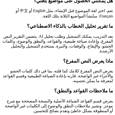
هل يمكنني الحصول على مواضيع بلغتي؟
نعم. اختر لغة الموضوع قبل الإنشاء، مثل English أو 中文 أو
Français. ستُنشأ المواضيع الثلاثة بتلك اللغة.
ما تقرير تحليل الخطاب بالذكاء الاصطناعي؟
بعد التدريب، يمكنك التسجيل وطلب تحليل AI. يتضمن التقرير النص
المفرغ، وإعادة صياغة طبيعية، والقواعد، والنطق والوضوح، وكلمات
الحشو، والإيقاع، والوقفات، والنبرة. يستخدم التسجيل والتحليل
الأرصدة.
ماذا يعرض النص المفرغ؟
يعرض النص المفرغ كلامك كما قلته، بما في ذلك كلمات الحشو
والأجزاء غير الواضحة. قارنه بإعادة الصياغة الطبيعية وقسم القواعد
لمعرفة ما يمكن تحسينه.
ما ملاحظات القواعد والنطق؟
يعرض قسم القواعد الصياغة الأصلية والنسخة المصححة مع شرح
موجز. وتشير ملاحظات النطق والوضوح إلى الكلمات غير الواضحة
أو المنطوقة بشكل خاطئ وتقدم نصائح للتحسين.