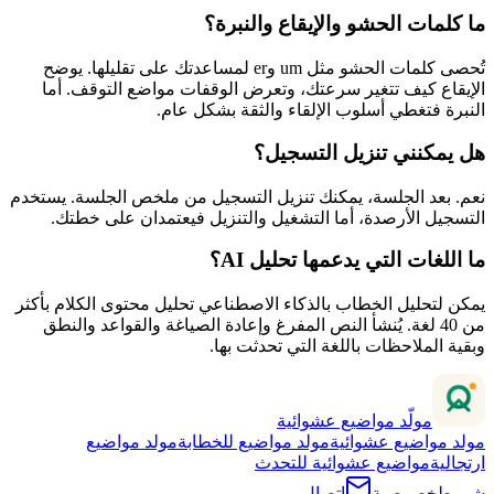
ما كلمات الحشو والإيقاع والنبرة؟
تُحصى كلمات الحشو مثل um وer لمساعدتك على تقليلها. يوضح
الإيقاع كيف تتغير سرعتك، وتعرض الوقفات مواضع التوقف. أما
النبرة فتغطي أسلوب الإلقاء والثقة بشكل عام.
هل يمكنني تنزيل التسجيل؟
نعم. بعد الجلسة، يمكنك تنزيل التسجيل من ملخص الجلسة. يستخدم
التسجيل الأرصدة، أما التشغيل والتنزيل فيعتمدان على خطتك.
ما اللغات التي يدعمها تحليل AI؟
يمكن لتحليل الخطاب بالذكاء الاصطناعي تحليل محتوى الكلام بأكثر
من 40 لغة. يُنشأ النص المفرغ وإعادة الصياغة والقواعد والنطق
وبقية الملاحظات باللغة التي تحدثت بها.
مولّد مواضيع عشوائية
مولد مواضيع عشوائية
مولد مواضيع للخطابة
مولد مواضيع
ارتجالية
مواضيع عشوائية للتحدث
شروط
خصوصية
اتصال