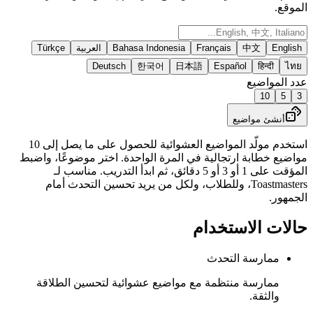
الموقع.
English
中文
Français
Bahasa Indonesia
العربية
Türkçe
Deutsch
한국어
日本語
Español
हिन्दी
ไทย
عدد المواضيع
10
5
3
أنشئ مواضيع
استخدم مولّد المواضيع العشوائية للحصول على ما يصل إلى 10
مواضيع خطابة ارتجالية في المرة الواحدة. اختر موضوعًا، واضبط
المؤقت على 1 أو 3 أو 5 دقائق، ثم ابدأ التدريب. مناسب لـ
Toastmasters، وللطلاب، ولكل من يريد تحسين التحدث أمام
الجمهور.
حالات الاستخدام
ممارسة التحدث
ممارسة منتظمة مع مواضيع عشوائية لتحسين الطلاقة
والثقة.