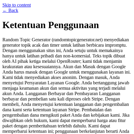
Skip to content
← Back
Ketentuan Penggunaan
Random Topic Generator (randomtopicgenerator.net) menyediakan
generator topik acak dan timer untuk latihan berbicara impromptu.
Dengan menggunakan situs ini, Anda setuju untuk memakainya
hanya untuk latihan pribadi dan non-komersial. Teks topik dibuat
oleh AI pihak ketiga melalui OpenRouter; kami tidak menjamin
keakuratan atau kesesuaiannya. Akun dan Masuk dengan Google
Anda harus masuk dengan Google untuk menggunakan layanan ini.
Kami tidak menyediakan akses anonim. Dengan masuk, Anda
menyetujui Persyaratan Layanan Google. Anda bertanggung jawab
menjaga keamanan akun dan semua aktivitas yang terjadi melalui
akun Anda. Langganan Berbayar dan Pembayaran Langganan
berbayar dan pembelian satu kali diproses oleh Stripe. Dengan
membeli, Anda menyetujui ketentuan langganan dan pengembalian
dana kami serta ketentuan layanan Stripe. Pembatalan dan
pengembalian dana mengikuti paket Anda dan kebijakan kami. Jika
diwajibkan oleh hukum, kami dapat memperbarui harga atau fitur
paket dengan pemberitahuan terlebih dahulu. Kami dapat
memperbarui ketentuan ini; penggunaan berkelanjutan berarti Anda